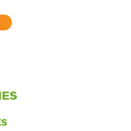
IES
ES