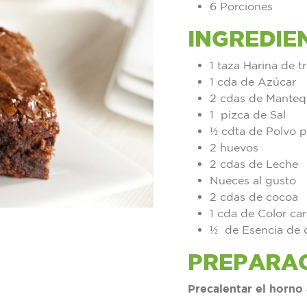
6 Porciones
INGREDIE
1 taza Harina de t
1 cda de Azúcar
2 cdas de Mantequ
1 pizca de Sal
½ cdta de Polvo p
2 huevos
2 cdas de Leche
Nueces al gusto
2 cdas de cocoa
1 cda de Color ca
½ de Esencia de 
PREPARA
Precalentar el horno