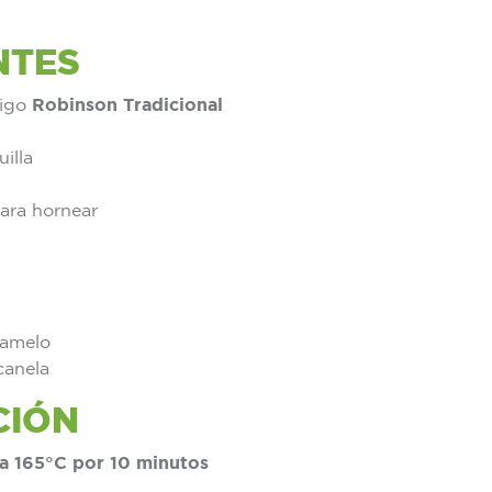
NTES
rigo
Robinson Tradicional
illa
ara hornear
ramelo
canela
CIÓN
 a 165°C por 10 minutos